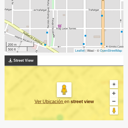
200 m
500 ft
Leaflet
| Wasi - ©
OpenStreetMap
Street View
Ver Ubicación
en
street view