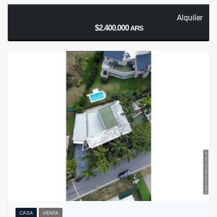
Alquiler
$2.400.000
ARS
CASA
VENTA