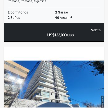
Córdoba, Córdoba, Argentina
2
Dormitorios
2
Garaje
2
2
Baños
90
Área m
Venta
US$122,000
USD