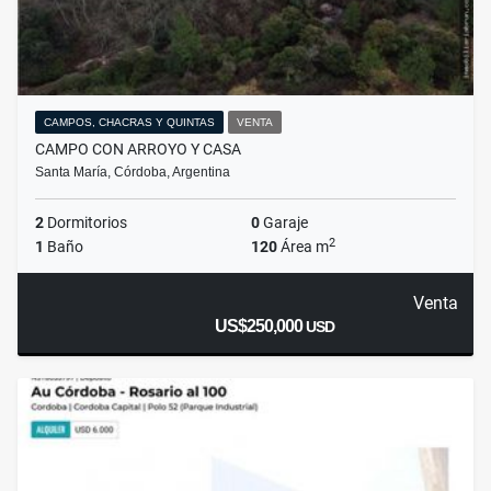
CAMPOS, CHACRAS Y QUINTAS
VENTA
CAMPO CON ARROYO Y CASA
Santa María, Córdoba, Argentina
2
Dormitorios
0
Garaje
2
1
Baño
120
Área m
Venta
US$250,000
USD