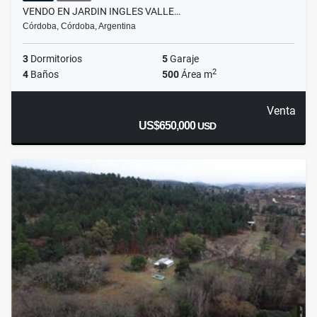
VENDO EN JARDIN INGLES VALLE…
Córdoba, Córdoba, Argentina
3
Dormitorios
5
Garaje
2
4
Baños
500
Área m
Venta
US$650,000
USD